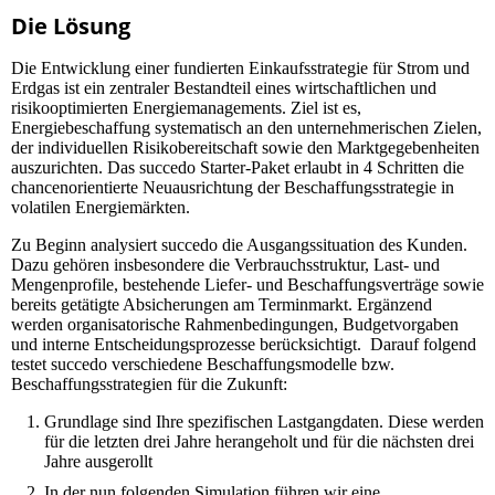
Die Lösung
Die Entwicklung einer fundierten Einkaufsstrategie für Strom und
Erdgas ist ein zentraler Bestandteil eines wirtschaftlichen und
risikooptimierten Energiemanagements. Ziel ist es,
Energiebeschaffung systematisch an den unternehmerischen Zielen,
der individuellen Risikobereitschaft sowie den Marktgegebenheiten
auszurichten. Das succedo Starter-Paket erlaubt in 4 Schritten die
chancenorientierte Neuausrichtung der Beschaffungsstrategie in
volatilen Energiemärkten.
Zu Beginn analysiert succedo die Ausgangssituation des Kunden.
Dazu gehören insbesondere die Verbrauchsstruktur, Last- und
Mengenprofile, bestehende Liefer- und Beschaffungsverträge sowie
bereits getätigte Absicherungen am Terminmarkt. Ergänzend
werden organisatorische Rahmenbedingungen, Budgetvorgaben
und interne Entscheidungsprozesse berücksichtigt. Darauf folgend
testet succedo verschiedene Beschaffungsmodelle bzw.
Beschaffungsstrategien für die Zukunft:
Grundlage sind Ihre spezifischen Lastgangdaten.
Diese werden
für die letzten drei Jahre herangeholt und für die nächsten drei
Jahre ausgerollt
In der nun folgenden Simulation führen wir eine