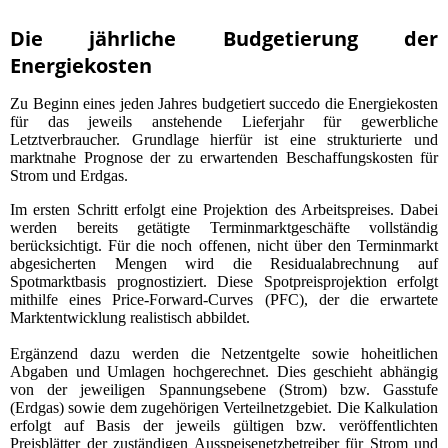
Die jährliche Budgetierung der
Energiekosten
Zu Beginn eines jeden Jahres budgetiert succedo die Energiekosten
für das jeweils anstehende Lieferjahr für gewerbliche
Letztverbraucher. Grundlage hierfür ist eine strukturierte und
marktnahe Prognose der zu erwartenden Beschaffungskosten für
Strom und Erdgas.
Im ersten Schritt erfolgt eine Projektion des Arbeitspreises. Dabei
werden bereits getätigte Terminmarktgeschäfte vollständig
berücksichtigt. Für die noch offenen, nicht über den Terminmarkt
abgesicherten Mengen wird die Residualabrechnung auf
Spotmarktbasis prognostiziert. Diese Spotpreisprojektion erfolgt
mithilfe eines Price-Forward-Curves (PFC), der die erwartete
Marktentwicklung realistisch abbildet.
Ergänzend dazu werden die Netzentgelte sowie hoheitlichen
Abgaben und Umlagen hochgerechnet. Dies geschieht abhängig
von der jeweiligen Spannungsebene (Strom) bzw. Gasstufe
(Erdgas) sowie dem zugehörigen Verteilnetzgebiet. Die Kalkulation
erfolgt auf Basis der jeweils gültigen bzw. veröffentlichten
Preisblätter der zuständigen Ausspeisenetzbetreiber für Strom und