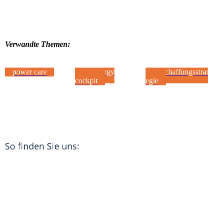
Verwandte Themen:
power care
E3 energy
Beschaffungsstrat
cockpit
egie
So finden Sie uns: